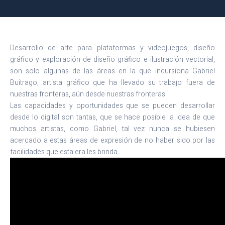
Desarrollo de arte para plataformas y videojuegos, diseño
gráfico y exploración de diseño gráfico e ilustración vectorial,
son solo algunas de las áreas en la que incursiona Gabriel
Buitrago, artista gráfico que ha llevado su trabajo fuera de
nuestras fronteras, aún desde nuestras fronteras.
Las capacidades y oportunidades que se pueden desarrollar
desde lo digital son tantas, que se hace posible la idea de que
muchos artistas, como Gabriel, tal vez nunca se hubiesen
acercado a estas áreas de expresión de no haber sido por las
facilidades que esta era les brinda.