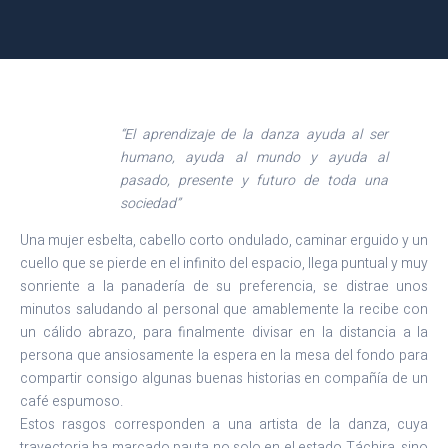
“El aprendizaje de la danza ayuda al ser
humano, ayuda al mundo y ayuda al
pasado, presente y futuro de toda una
sociedad”
Una mujer esbelta, cabello corto ondulado, caminar erguido y un
cuello que se pierde en el infinito del espacio, llega puntual y muy
sonriente a la panadería de su preferencia, se distrae unos
minutos saludando al personal que amablemente la recibe con
un cálido abrazo, para finalmente divisar en la distancia a la
persona que ansiosamente la espera en la mesa del fondo para
compartir consigo algunas buenas historias en compañía de un
café espumoso.
Estos rasgos corresponden a una artista de la danza, cuya
trayectoria ha marcado pauta no solo en el estado Táchira, sino