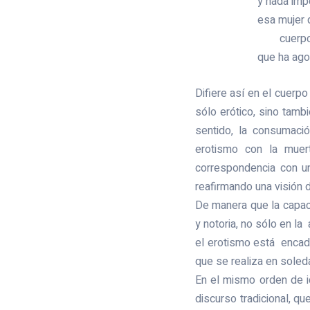
y nada imp
esa mujer q
cuerpo 
que ha ago
Difiere así en el cuerp
sólo erótico, sino tamb
sentido, la consumaci
erotismo con la muer
correspondencia con un
reafirmando una visión
De manera que la capac
y notoria, no sólo en l
el erotismo está encade
que se realiza en soled
En el mismo orden de 
discurso tradicional, qu