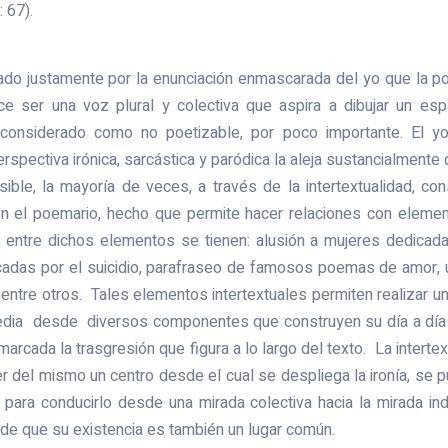
 67).
do justamente por la enunciación enmascarada del yo que la poe
e ser una voz plural y colectiva que aspira a dibujar un esp
, considerado como no poetizable, por poco importante. El 
spectiva irónica, sarcástica y paródica la aleja sustancialmente 
sible, la mayoría de veces, a través de la intertextualidad, co
 el poemario, hecho que permite hacer relaciones con elemen
n, entre dichos elementos se tienen: alusión a mujeres dedicadas
adas por el suicidio, parafraseo de famosos poemas de amor, 
, entre otros. Tales elementos intertextuales permiten realizar 
edia desde diversos componentes que construyen su día a día y
arcada la trasgresión que figura a lo largo del texto. La intertex
r del mismo un centro desde el cual se despliega la ironía, se p
 para conducirlo desde una mirada colectiva hacia la mirada in
de que su existencia es también un lugar común.