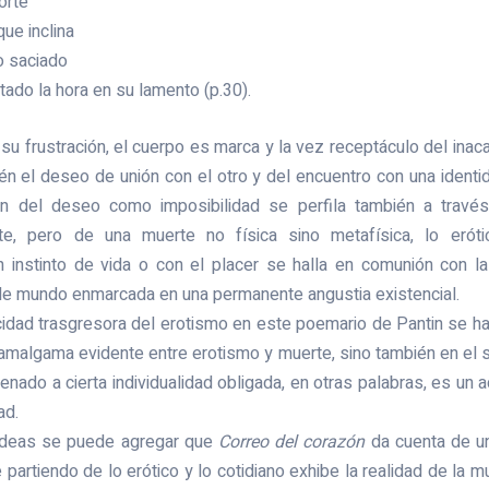
orte
ue inclina
saciado
tado la hora en su lamento (p.30).
o su frustración, el cuerpo es marca y la vez receptáculo del ina
ién el deseo de unión con el otro y del encuentro con una ident
ón del deseo como imposibilidad se perfila también a través
te, pero de una muerte no física sino metafísica, lo erót
 instinto de vida o con el placer se halla en comunión con l
 de mundo enmarcada en una permanente angustia existencial.
idad trasgresora del erotismo en este poemario de Pantin se 
a amalgama evidente entre erotismo y muerte, sino también en el s
nado a cierta individualidad obligada, en otras palabras, es un a
ad.
ideas se puede agregar que
Correo del corazón
da cuenta de un
e partiendo de lo erótico y lo cotidiano exhibe la realidad de la