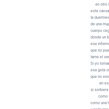
en otro 
este cansa
la duermev
de una muj
cuerpo ce
donde un 
ese infiern
que no pu
lame el sen
Si yo toma
esa gota c
que no exi
en este
si sorbier
como un
como una 