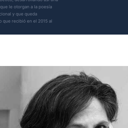
 que le otorgan a la poesía
cional y que queda
 que recibió en el 2015 al