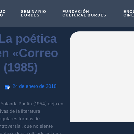
OJO
SEMINARIO
FUNDACIÓN
ENC
SO
BORDES
CULTURAL BORDES
CIN
La poética
en «Correo
 (1985)
24 de enero de 2018
 Yolanda Pantin (1954) deja en
vas de la literatura
ngulares formas de
troversial, que no siente
oético, desarrollando así una