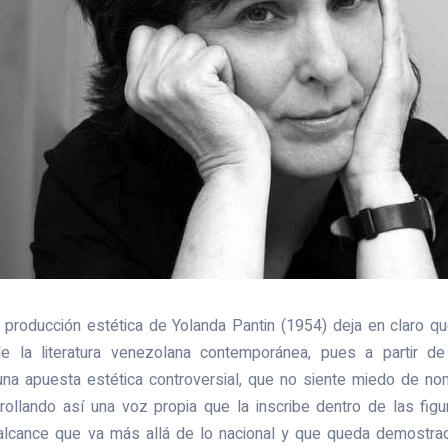
 producción estética de Yolanda Pantin (1954) deja en claro qu
e la literatura venezolana contemporánea, pues a partir d
una apuesta estética controversial, que no siente miedo de nom
rrollando así una voz propia que la inscribe dentro de las figu
alcance que va más allá de lo nacional y que queda demostrad