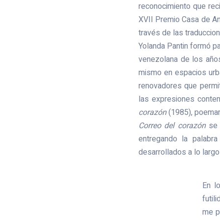
reconocimiento que rec
XVII Premio Casa de Am
través de las traduccion
Yolanda Pantin formó p
venezolana de los año
mismo en espacios urba
renovadores que permit
las expresiones conte
corazón
(1985), poemari
Correo del corazón
se 
entregando la palabra
desarrollados a lo largo
En lo
futil
me p