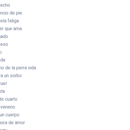
lecho
ncio de pie
ela fatiga
er que ama
gado
beso
o
ede
o de la perra vida
ra un sorbo
ruel
ste
 cuarto
a veneno
 cuerpo
hora de amor