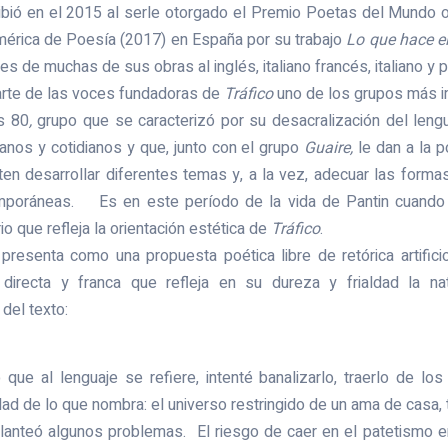
ibió en el 2015 al serle otorgado el Premio Poetas del Mundo o
érica de Poesía (2017) en España por su trabajo
Lo que hace e
es de muchas de sus obras al inglés, italiano francés, italiano y 
arte de las voces fundadoras de
Tráfico
uno de los grupos más i
s 80
,
grupo que se caracterizó por su desacralización del lengu
nos y cotidianos y que, junto con el grupo
Guaire,
le dan a la p
en desarrollar diferentes temas y, a la vez, adecuar las formas
mporáneas. Es en este período de la vida de Pantin cuando 
o que refleja la orientación estética de
Tráfico
.
presenta como una propuesta poética libre de retórica artifici
 directa y franca que refleja en su dureza y frialdad la n
 del texto:
 que al lenguaje se refiere, intenté banalizarlo, traerlo de los
idad de lo que nombra: el universo restringido de un ama de casa
lanteó algunos problemas. El riesgo de caer en el patetismo e