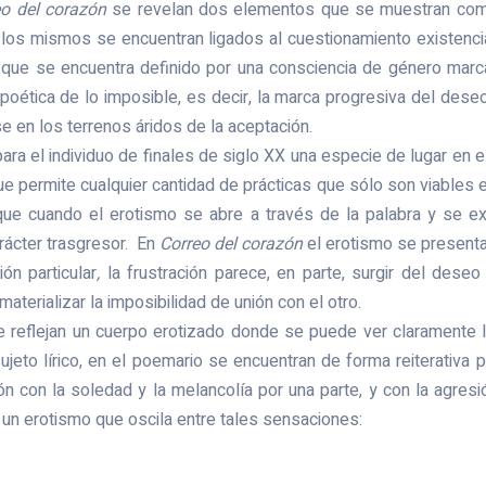
eo del corazón
se revelan dos elementos que se muestran como
, los mismos se encuentran ligados al cuestionamiento existenc
 que se encuentra definido por una consciencia de género mar
poética de lo imposible, es decir, la marca progresiva del des
se en los terrenos áridos de la aceptación.
ara el individuo de finales de siglo XX una especie de lugar en 
ue permite cualquier cantidad de prácticas que sólo son viables 
que cuando el erotismo se abre a través de la palabra y se e
arácter trasgresor. En
Correo del corazón
el erotismo se presenta
ón particular
,
la frustración parece, en parte, surgir del deseo 
aterializar la imposibilidad de unión con el otro.
 reflejan un cuerpo erotizado donde se puede ver claramente 
sujeto lírico, en el poemario se encuentran de forma reiterativ
ón con la soledad y la melancolía por una parte, y con la agresi
un erotismo que oscila entre tales sensaciones: