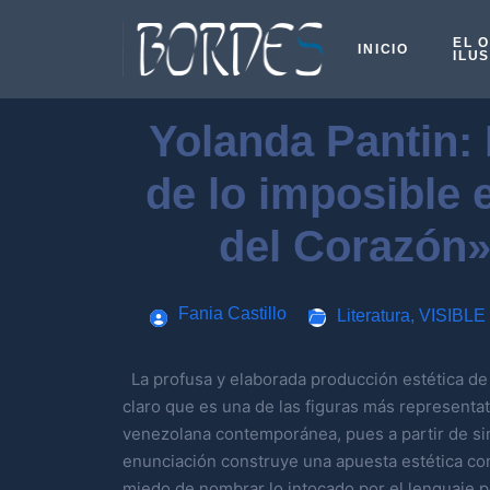
EL 
INICIO
ILU
Yolanda Pantin: 
de lo imposible 
del Corazón»
Fania Castillo
Literatura
,
VISIBLE
La profusa y elaborada producción estética de
claro que es una de las figuras más representati
venezolana contemporánea, pues a partir de si
enunciación construye una apuesta estética con
miedo de nombrar lo intocado por el lenguaje p