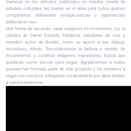
memoria en los artículos publicados en nuestra revista de
estudios culturales, las huellas en el alma para todos quienes
compartimos reflexiones enriquecedoras y experiencias
artísticas en vivo.
Una forma de recuerdo, estas imágenes en movimiento, por la
cámara de Daniel Eduardo Peñaloza, estudiante de cine y
miembro activo de Bordes, como su aporte a ese diálogo
inconcluso, infinito. Recordándonos la belleza y sentido de
encontrarnos y construir imágenes, impresiones, trazos que
quedarán como surcos para seguir. Agradecemos a todos
quienes han formado parte de este proyecto y les invitamos a
seguir con nosotros, trabajando creativamente por darle sentido
a nuestra existencia.