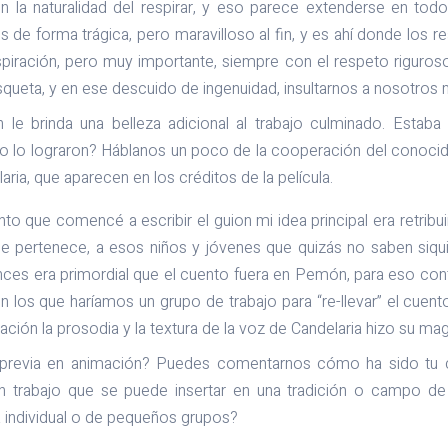
la naturalidad del respirar, y eso parece extenderse en todo el
 de forma trágica, pero maravilloso al fin, y es ahí donde los 
spiración, pero muy importante, siempre con el respeto riguros
squeta, y en ese descuido de ingenuidad, insultarnos a nosotros
le brinda una belleza adicional al trabajo culminado. Estaba
o lo lograron? Háblanos un poco de la cooperación del conoci
laria, que aparecen en los créditos de la película.
 que comencé a escribir el guion mi idea principal era retribui
 le pertenece, a esos niños y jóvenes que quizás no saben siqu
onces era primordial que el cuento fuera en Pemón, para eso con
 los que haríamos un grupo de trabajo para “re-llevar” el cuen
ación la prosodia y la textura de la voz de Candelaria hizo su mag
a previa en animación? Puedes comentarnos cómo ha sido tu
 trabajo que se puede insertar en una tradición o campo de 
va individual o de pequeños grupos?