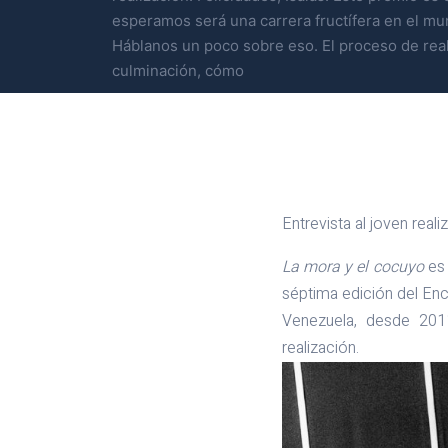
esperamos será una carrera fructífera en el mu
Háblanos un poco sobre eso. El proceso de real
culminación, cómo
Entrevista al joven real
La mora y el cocuyo
es 
séptima edición del Encu
Venezuela, desde 201
realización.