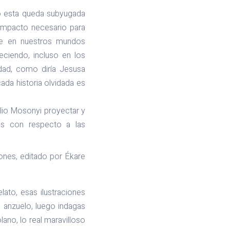
go esta queda subyugada
l impacto necesario para
que en nuestros mundos
eciendo, incluso en los
dad, como diría Jesusa
da historia olvidada es
io Mosonyi proyectar y
as con respecto a las
iones, editado por Ékare
lato, esas ilustraciones
 anzuelo, luego indagas
lano, lo real maravilloso