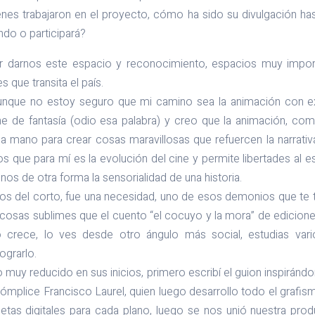
nes trabajaron en el proyecto, cómo ha sido su divulgación ha
ando o participará?
r darnos este espacio y reconocimiento, espacios muy impor
 que transita el país.
unque no estoy seguro que mi camino sea la animación con ex
ne de fantasía (odio esa palabra) y creo que la animación, co
 mano para crear cosas maravillosas que refuercen la narrativa 
s que para mí es la evolución del cine y permite libertades al es
os de otra forma la sensorialidad de una historia.
ios del corto, fue una necesidad, uno de esos demonios que te 
cosas sublimes que el cuento “el cocuyo y la mora” de edicion
o crece, lo ves desde otro ángulo más social, estudias vari
ograrlo.
uy reducido en sus inicios, primero escribí el guion inspirándo
ómplice Francisco Laurel, quien luego desarrollo todo el grafi
tas digitales para cada plano, luego se nos unió nuestra pro