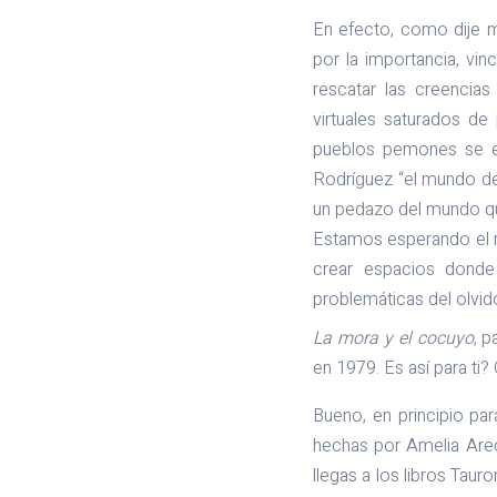
En efecto, como dije m
por la importancia, vin
rescatar las creencia
virtuales saturados de
pueblos pemones se es
Rodríguez “el mundo de
un pedazo del mundo qu
Estamos esperando el 
crear espacios donde
problemáticas del olvido
La mora y el cocuyo
, p
en 1979. Es así para ti?
Bueno, en principio par
hechas por Amelia Arec
llegas a los libros Taur