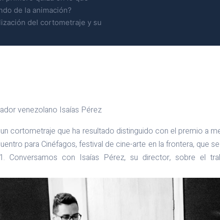
ndo de la animación?
ización del cortometraje y su
izador venezolano Isaías Pérez
un cortometraje que ha resultado distinguido con el premio a m
entro para Cinéfagos, festival de cine-arte en la frontera, que se 
1. Conversamos con Isaías Pérez, su director, sobre el tr