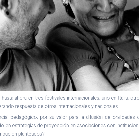
sta ahora en tres festivales internacionales, uno en Italia, otro
rando respuesta de otros internacionales y nacionales.
ncial pedagógico, por su valor para la difusión de oralidades 
do en estrategias de proyección en asociaciones con institucion
ribución planteados?