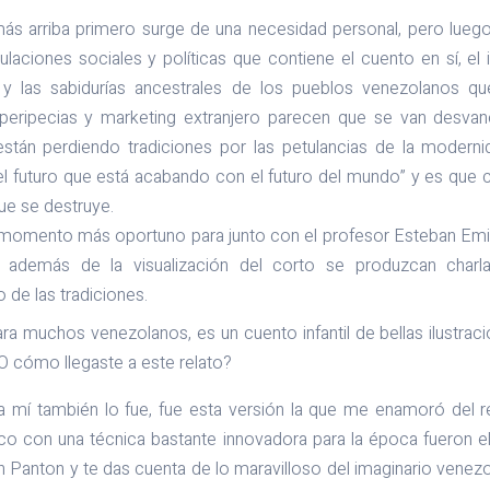
ás arriba primero surge de una necesidad personal, pero lue
culaciones sociales y políticas que contiene el cuento en sí, e
s y las sabidurías ancestrales de los pueblos venezolanos 
 peripecias y marketing extranjero parecen que se van desvan
tán perdiendo tradiciones por las petulancias de la moderni
l futuro que está acabando con el futuro del mundo” y es que ca
e se destruye.
momento más oportuno para junto con el profesor Esteban Emil
 además de la visualización del corto se produzcan charl
 de las tradiciones.
ara muchos venezolanos, es un cuento infantil de bellas ilustrac
 O cómo llegaste a este relato?
a mí también lo fue, fue esta versión la que me enamoró del re
o con una técnica bastante innovadora para la época fueron el
on Panton y te das cuenta de lo maravilloso del imaginario venezo