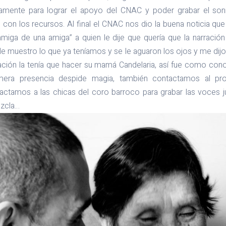
tamente para lograr el apoyo del CNAC y poder grabar el son
on los recursos. Al final el CNAC nos dio la buena noticia que
amiga de una amiga” a quien le dije que quería que la narraci
 le muestro lo que ya teníamos y se le aguaron los ojos y me dijo
rración la tenía que hacer su mamá Candelaria, así fue como co
a presencia despide magia, también contactamos al pro
actamos a las chicas del coro barroco para grabar las voces j
ezcla…