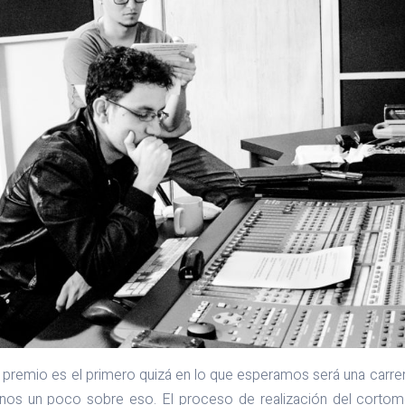
te premio es el primero quizá en lo que esperamos será una carrer
nos un poco sobre eso. El proceso de realización del cortome