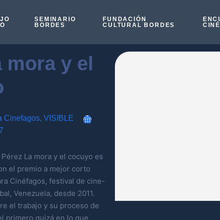
OJO
SEMINARIO
FUNDACIÓN
ENC
SO
BORDES
CULTURAL BORDES
CIN
 mora y el
o
a Cinefagos
,
VISIBLE
7
s Pérez La mora y el cocuyo es
on el premio a mejor corto
a Cinéfagos, festival de cine-
óbal, Venezuela, desde 2011.
re el trabajo y su proceso de
 el primero quizá en lo que