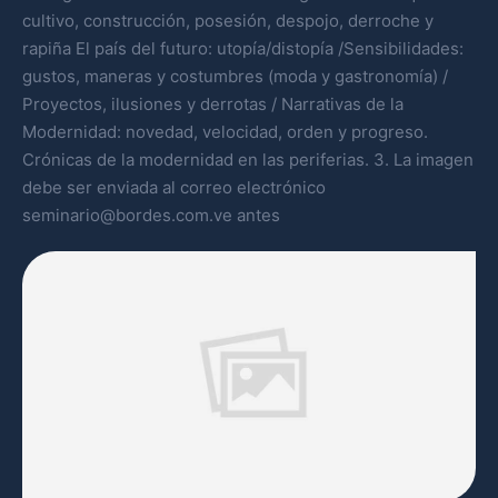
cultivo, construcción, posesión, despojo, derroche y
rapiña El país del futuro: utopía/distopía /Sensibilidades:
gustos, maneras y costumbres (moda y gastronomía) /
Proyectos, ilusiones y derrotas / Narrativas de la
Modernidad: novedad, velocidad, orden y progreso.
Crónicas de la modernidad en las periferias. 3. La imagen
debe ser enviada al correo electrónico
seminario@bordes.com.ve antes