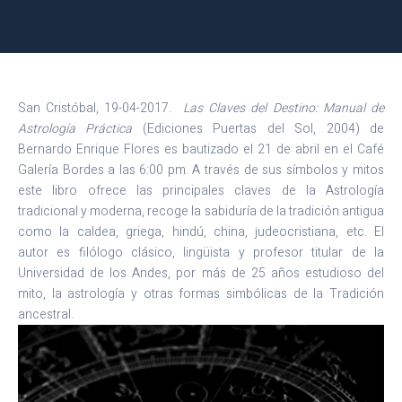
San Cristóbal, 19-04-2017.
Las Claves del Destino: Manual de
Astrología Práctica
(Ediciones Puertas del Sol, 2004) de
Bernardo Enrique Flores es bautizado el 21 de abril en el Café
Galería Bordes a las 6:00 pm. A través de sus símbolos y mitos
este libro ofrece las principales claves de la Astrología
tradicional y moderna, recoge la sabiduría de la tradición antigua
como la caldea, griega, hindú, china, judeocristiana, etc. El
autor es filólogo clásico, lingüista y profesor titular de la
Universidad de los Andes, por más de 25 años estudioso del
mito, la astrología y otras formas simbólicas de la Tradición
ancestral.