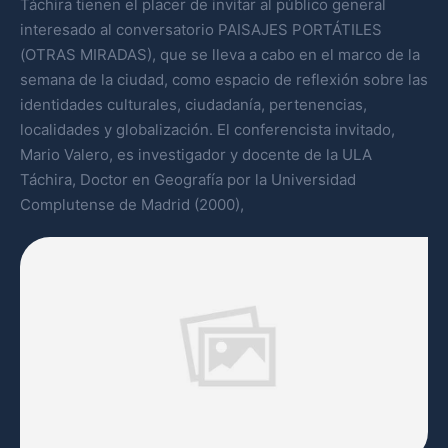
Táchira tienen el placer de invitar al público general
interesado al conversatorio PAISAJES PORTÁTILES
(OTRAS MIRADAS), que se lleva a cabo en el marco de la
semana de la ciudad, como espacio de reflexión sobre las
identidades culturales, ciudadanía, pertenencias,
localidades y globalización. El conferencista invitado,
Mario Valero, es investigador y docente de la ULA
Táchira, Doctor en Geografía por la Universidad
Complutense de Madrid (2000),