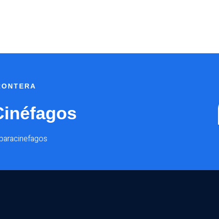
FRONTERA
Cinéfagos
@paracinefagos