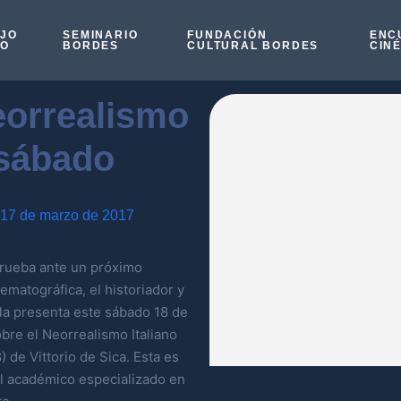
OJO
SEMINARIO
FUNDACIÓN
ENC
SO
BORDES
CULTURAL BORDES
CIN
eorrealismo
 sábado
17 de marzo de 2017
prueba ante un próximo
matográfica, el historiador y
a presenta este sábado 18 de
bre el Neorrealismo Italiano
 de Vittorio de Sica. Esta es
el académico especializado en