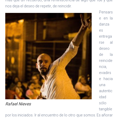
más que un recuerdo, una reminiscencia de algo que fue y que
nos deja el deseo de repetir, de reincidir.
Pensars
e en la
danza
es
entrega
rse al
deseo
de la
reincide
ncia,
evadirs
e hacia
una
autentic
idad
sólo
Rafael Nieves
tangible
por los iniciados. Ir al encuentro de lo otro que somos. Es añorar