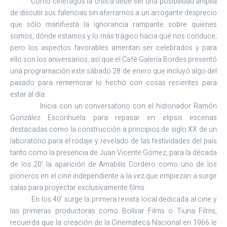
Como cinéfagos la crítica debe ser una posibilidad amplia
de discutir sus falencias sin aferrarnos a un arrogante desprecio
que sólo manifiesta la ignorancia rampante sobre quienes
somos, dónde estamos y lo más trágico hacia qué nos conduce;
pero los aspectos favorables ameritan ser celebrados y para
ello son los aniversarios, así que el Café Galería Bordes presentó
una programación este sábado 28 de enero que incluyó algo del
pasado para rememorar lo hecho con cosas recientes para
estar al día.
Inicia con un conversatorio con el historiador Ramón
González Escorihuela para repasar en elipsis escenas
destacadas como la construcción a principios de siglo XX de un
laboratorio para el rodaje y revelado de las festividades del país
tanto como la presencia de Juan Vicente Gómez, para la década
de los 20’ la aparición de Amabilis Cordero como uno de los
pioneros en el cine independiente a la vez que empiezan a surgir
salas para proyectar exclusivamente films.
En los 40’ surge la primera revista local dedicada al cine y
las primeras productoras como Bolívar Films o Tiuna Films,
recuerda que la creación de la Cinemateca Nacional en 1966 le