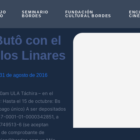
OJO
SEMINARIO
FUNDACIÓN
ENC
SO
BORDES
CULTURAL BORDES
CIN
Butô con el
los Linares
31 de agosto de 2016
00am ULA Táchira – en el
Hasta el 15 de octubre: Bs
pago único) A ser depositados
0137-0001-01-0000342851, a
1749513-6 (se aceptan
ia de comprobante de