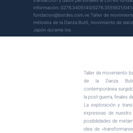
transacción y datos personales al correo fun
información: 0276.3405140/0276.3555621/041
fundacion@bordes.com.ve Taller de movimiento 
métodos de la Danza Butô, movimiento de dan
Japón durante los
Taller de movimiento b
de la Danza But
contemporánea surgido
la post-guerra, finales d
La exploración y tran
expresivas de nuestro 
posibilidades de metam
idea de «transformarse 