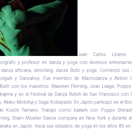
Juan Carlos Linares 
coreógrafo y profesor en danza y yoga con diversos entrenami
, danza africana, streching, danza Butô y yoga. Comenzó sus
 Holguín y Danzahoy. Fue miembro de Macrodanza y Aktion C
 Butô con los maestros: Maureen Fleming, Joan Laage, Poppo 
kajima y en el Festival de Danza Butoh de San Francisco con 
 Akiko Motofuji y Saga Kobayashi. En Japón participó en el B
 de Koichi Tamano. Trabajó como bailarín con Poppo Shirias
ming, Sham Mosher Dance company en New York y durante el 
anaka en Japón. Inicia sus estudios de yoga en los años 80 