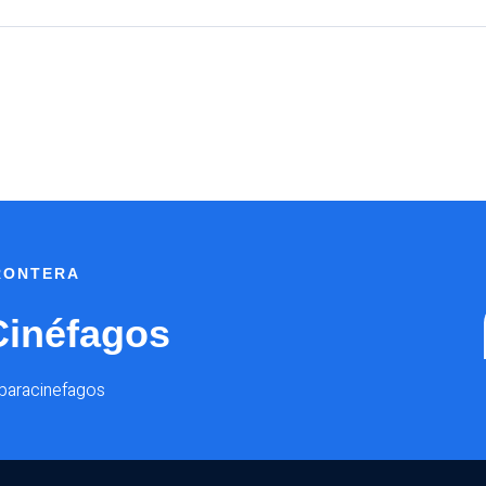
FRONTERA
Cinéfagos
@paracinefagos