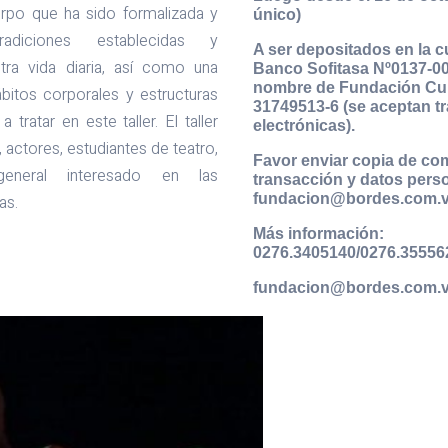
uerpo que ha sido formalizada y
único)
adiciones establecidas y
A ser depositados en la c
ra vida diaria, así como una
Banco Sofitasa Nº0137-0
nombre de Fundación Cult
ábitos corporales y estructuras
31749513-6 (se aceptan t
tratar en este taller. El taller
electrónicas).
s, actores, estudiantes de teatro,
Favor enviar copia de c
eneral interesado en las
transacción y datos perso
fundacion@bordes.com.
as.
Más información:
0276.3405140/0276.35556
fundacion@bordes.com.