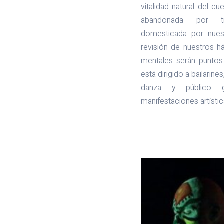
vitalidad natural del c
abandonada por tr
domesticada por nuest
revisión de nuestros h
mentales serán puntos a 
está dirigido a bailarine
danza y público g
manifestaciones artístic