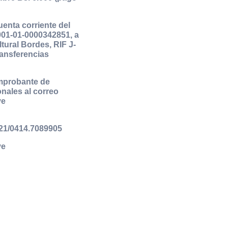
uenta corriente del
001-01-0000342851, a
ural Bordes, RIF J-
ransferencias
omprobante de
nales al correo
ve
21/0414.7089905
ve