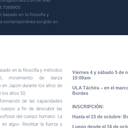
dacion@bordes.com.ve Más
4.7089905
basado en la filosofía y
za contemporánea surgido en
asado en la filosofía y métodos
Viernes 4 y sábado 5 de n
ô, movimiento de danza
10:00am
 en Japón durante los años de
ULA Táchira – en el marc
e los años 50.
Bordes
sformación de las capacidades
INSCRIPCIÓN:
cuerpo a fin de descubrir las
orfosis del cuerpo humano. La
Hasta el 15 de octubre: B
en algo». Restituir la fuerza y
Luego desde el 16 de oct