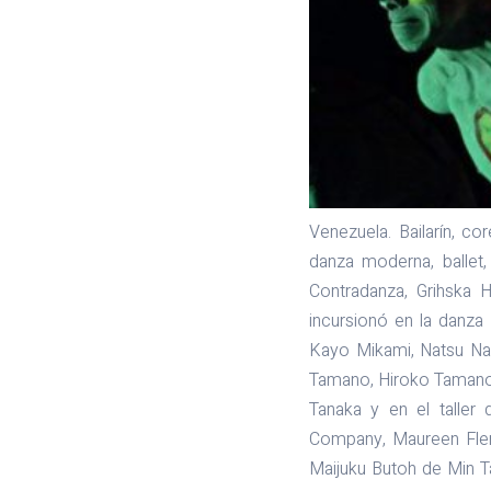
Venezuela. Bailarín, 
danza moderna, ballet
Contradanza, Grihska
incursionó en la danza
Kayo Mikami, Natsu Na
Tamano, Hiroko Tamano,
Tanaka y en el taller
Company, Maureen Fle
Maijuku Butoh de Min T