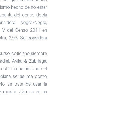
mismo hecho de no estar
regunta del censo decía
nsidera: Negro/Negra,
do V del Censo 2011 en
tra; 2,9% Se considera
curso cotidiano siempre
el, Àvila, & Zubillaga,
stá tan naturalizado el
nezolana se asuma como
o se trata de usar la
 racista vivimos en un