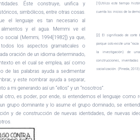
ntidades. Éste construye, unifica y
[1]Utilizo este tiempo hist
stóricos, simbólicos, entre otras cosas.
cuenta los inicios de la demo
e el lenguaje es tan necesario al
alimentos y el agua. Memmi ve el
[2] El significado de corte 
o social (Memmi, 1994[1982]) ya que,
porque solo existe una “raza
todos los aspectos gramaticales o
la investigación) de un
nada oración de un idioma determinado,
construcciones, inventadas
ntexto en el cual se emplea, así como
socialización. (Pineda, 2013)
so de las palabras ayuda a sedimentar
mbrar, y este nombrar ayuda a separar,
nto a mi generando así un “ellos” y un “nosotros”.
 al otro, es poder, por ende, si entendemos el lenguaje como 
 un grupo dominante y lo asume el grupo dominado, se entiend
ión y de construcción de nuevas identidades, de nuevas ideo
otros.