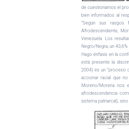
de cuestionarnos el pr
bien informados al res
“Según sus rasgos fí
Afrodescendiente, Mor
Venezuela. Los result
Negro/Negra; un 43,6% 
Hago énfasis en la con
está presente la discr
2004) es un “proceso d
accionar racial que n
Moreno/Morena nos es
afrodescendencia como
sistema patriarcal), sin