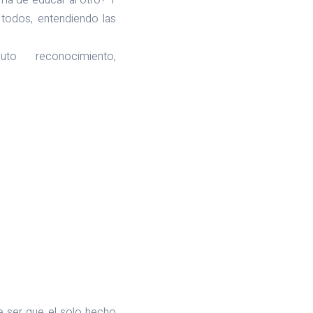
ma de educar al otro? Y
todos, entendiendo las
 reconocimiento,
e ser que el solo hecho