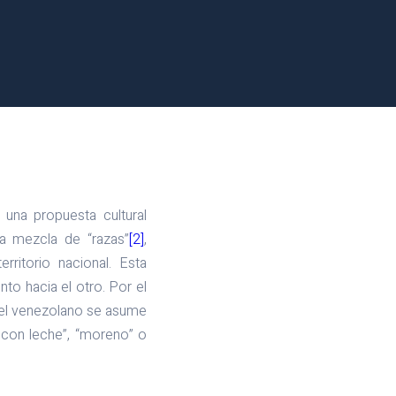
na propuesta cultural
na mezcla de “razas”
[2]
,
ritorio nacional. Esta
to hacia el otro. Por el
, el venezolano se asume
 con leche”, “moreno” o