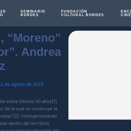
OJO
SEMINARIO
FUNDACIÓN
ENC
SO
BORDES
CULTURAL BORDES
CIN
”, “Moreno”
or”. Andrea
z
11 de agosto de 2016
do estos últimos 50 años[1]
r de la cual se construye la
“razas”[2], homogeneizando
úan dentro del territorio
 la supuesta erradicación del