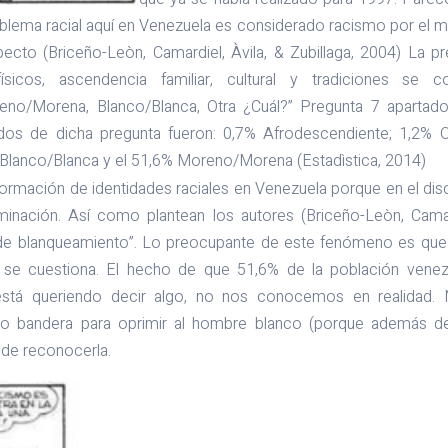
oblema racial aquí en Venezuela es considerado racismo por el 
pecto (Briceño-Leòn, Camardiel, Àvila, & Zubillaga, 2004) La p
sicos, ascendencia familiar, cultural y tradiciones se co
eno/Morena, Blanco/Blanca, Otra ¿Cuál?” Pregunta 7 aparta
ados de dicha pregunta fueron: 0,7% Afrodescendiente; 1,2% O
Blanco/Blanca y el 51,6% Moreno/Morena (Estadìstica, 2014)
formación de identidades raciales en Venezuela porque en el dis
iminación. Así como plantean los autores (Briceño-Leòn, Camardi
e blanqueamiento”. Lo preocupante de este fenómeno es que e
o se cuestiona. El hecho de que 51,6% de la población ve
tá queriendo decir algo, no nos conocemos en realidad. N
 bandera para oprimir al hombre blanco (porque además de
o de reconocerla.