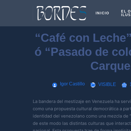
EL 
INICIO
ILU
“Café con Leche
ó “Pasado de col
Carque
Igor Castillo
VISIBLE
La bandera del mestizaje en Venezuela ha servi
como una propuesta cultural democrática a parti
identidad del venezolano como una mezcla de 
de este modo las distintas culturas que interact
nacional. Esta propuesta trae de forma implícita