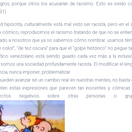
gros, porque otros los acusarían de racismo. Esto es vivido 
991)
hipócrita, culturalmente está mal visto ser racista, pero en el 
 lo cómico, reproducimos el racismo tratando de que no se enti
raigado a nosotros que ya no sabemos cómo nombrar, usamos té
de color”, “de tez oscura” para que el “golpe histórico” no pegue ta
ítico venezolano está siendo guiado cada vez más a la inclus
 somos una sociedad profundamente racista. El modificar el leng
ncia, nunca imponer, problematizar.
 pueden avanzar sin un cambio real en nuestras mentes, no bast
epiten estas expresiones que parecen tan inocentes y cómicas
ectos negativos sobre otras personas o gru