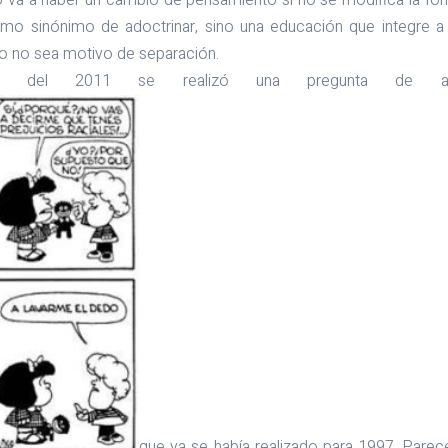
 va a haber un cambio de pensamiento si no se modifica la for
mo sinónimo de adoctrinar, sino una educación que integre a 
so no sea motivo de separación.
o del 2011 se realizó una pregunta de auto
que ya se había realizado para 1997. Parec