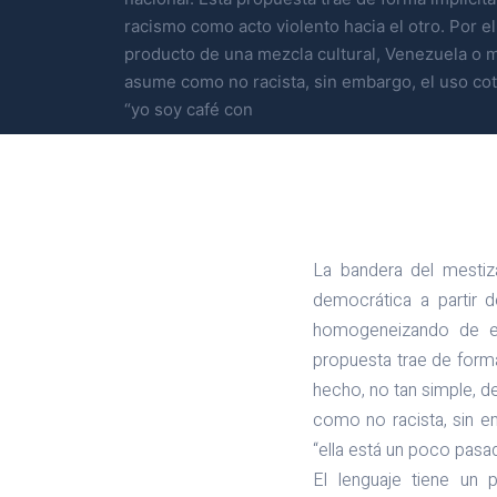
racismo como acto violento hacia el otro. Por el
producto de una mezcla cultural, Venezuela o m
asume como no racista, sin embargo, el uso cot
“yo soy café con
La bandera del mestiz
democrática a partir 
homogeneizando de est
propuesta trae de forma
hecho, no tan simple, d
como no racista, sin e
“ella está un poco pasa
El lenguaje tiene un