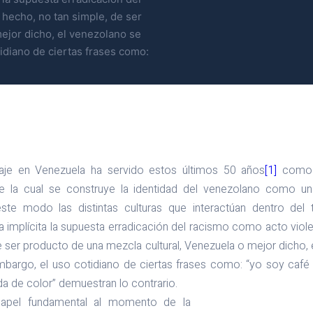
 hecho, no tan simple, de ser
ejor dicho, el venezolano se
idiano de ciertas frases como:
aje en Venezuela ha servido estos últimos 50 años
[1]
como u
de la cual se construye la identidad del venezolano como u
e modo las distintas culturas que interactúan dentro del ter
 implícita la supuesta erradicación del racismo como acto violen
e ser producto de una mezcla cultural, Venezuela o mejor dicho
mbargo, el uso cotidiano de ciertas frases como: “yo soy café
da de color” demuestran lo contrario.
 papel fundamental al momento de la