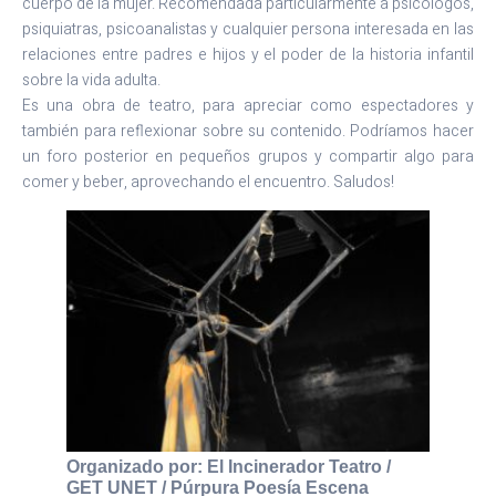
cuerpo de la mujer. Recomendada particularmente a psicólogos,
psiquiatras, psicoanalistas y cualquier persona interesada en las
relaciones entre padres e hijos y el poder de la historia infantil
sobre la vida adulta.
Es una obra de teatro, para apreciar como espectadores y
también para reflexionar sobre su contenido. Podríamos hacer
un foro posterior en pequeños grupos y compartir algo para
comer y beber, aprovechando el encuentro. Saludos!
Organizado por: El Incinerador Teatro /
GET UNET / Púrpura Poesía Escena