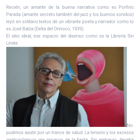
Recién, un amante de la buena narrativa como es Porfirio
Parada (amante secreto también del jazz y los buenos sonidos)
leyó en solitario textos de un vibrante poeta y narrador como lo
es José Balza (Delta del Orinoco, 1939).
El sitio ideal, ese espacio del disenso como es la Librería Sin
Límite.
No
pudimos asistir por un trance de salud. La tensión y los excesos
gastronómicos me privaron de la fiesta. Sin embargo, llevaba