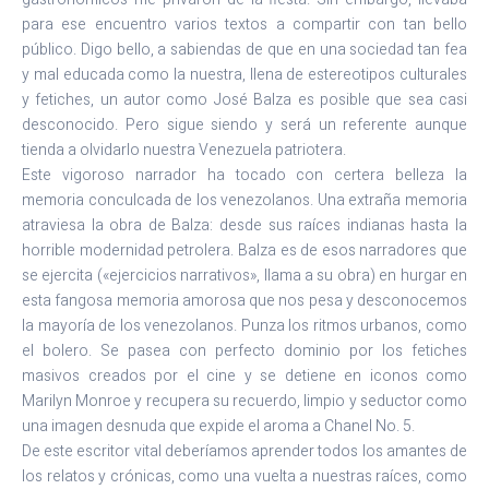
para ese encuentro varios textos a compartir con tan bello
público. Digo bello, a sabiendas de que en una sociedad tan fea
y mal educada como la nuestra, llena de estereotipos culturales
y fetiches, un autor como José Balza es posible que sea casi
desconocido. Pero sigue siendo y será un referente aunque
tienda a olvidarlo nuestra Venezuela patriotera.
Este vigoroso narrador ha tocado con certera belleza la
memoria conculcada de los venezolanos. Una extraña memoria
atraviesa la obra de Balza: desde sus raíces indianas hasta la
horrible modernidad petrolera. Balza es de esos narradores que
se ejercita («ejercicios narrativos», llama a su obra) en hurgar en
esta fangosa memoria amorosa que nos pesa y desconocemos
la mayoría de los venezolanos. Punza los ritmos urbanos, como
el bolero. Se pasea con perfecto dominio por los fetiches
masivos creados por el cine y se detiene en iconos como
Marilyn Monroe y recupera su recuerdo, limpio y seductor como
una imagen desnuda que expide el aroma a Chanel No. 5.
De este escritor vital deberíamos aprender todos los amantes de
los relatos y crónicas, como una vuelta a nuestras raíces, como