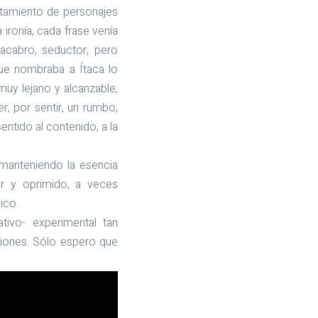
ntamiento de personajes
ronía, cada frase venía
acabro, seductor, pero
que nombraba a Ítaca lo
uy lejano y alcanzable,
r, por sentir, un rumbo,
sentido al contenido, a la
manteniendo la esencia
or y oprimido, a veces
ico.
tivo- experimental tan
ciones. Sólo espero que