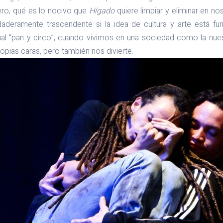
Pero, qué es lo nocivo que
Hígado
quiere limpiar y eliminar en n
daderamente trascendente si la idea de cultura y arte está 
tual “pan y circo”, cuando vivimos en una sociedad como la nue
opias caras, pero también nos divierte.