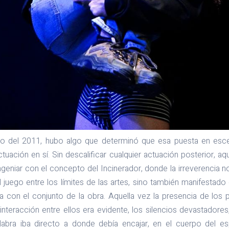
tro del 2011, hubo algo que determinó que esa puesta en esc
ctuación en sí. Sin descalificar cualquier actuación posterior, aqu
ngeniar con el concepto del Incinerador, donde la irreverencia n
l juego entre los límites de las artes, sino también manifestado
 con el conjunto de la obra. Aquella vez la presencia de los pe
 interacción entre ellos era evidente, los silencios devastadores
alabra iba directo a donde debía encajar, en el cuerpo del e