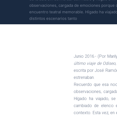
observaciones, cargada de emociones porque 
encuentro teatral memorable. Hígado ha viajad
distintos escenarios tanto
Junio 2016.- (Por Mari
último viaje de Odiseo
escrita por José Ramón
estrenaban.
Recuerdo que esa noche
observaciones, cargad
Hígado ha viajado, se
cambiado de elenco e
contexto. Esta vez, en