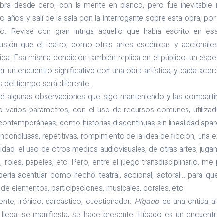
obra desde cero, con la mente en blanco, pero fue inevitable
 años y salí de la sala con la interrogante sobre esta obra, por 
 Revisé con gran intriga aquello que había escrito en esa
sión que el teatro, como otras artes escénicas y accionales,
ca. Esa misma condición también replica en el público, un espe
 un encuentro significativo con una obra artística, y cada ace
 del tiempo será diferente.
ré algunas observaciones que sigo manteniendo y las compartiré
 varios parámetros, con el uso de recursos comunes, utilizad
 contemporáneas, como historias discontinuas sin linealidad apare
nconclusas, repetitivas, rompimiento de la idea de ficción, una
alidad, el uso de otros medios audiovisuales, de otras artes, juga
, roles, papeles, etc. Pero, entre el juego transdisciplinario, m
ería acentuar como hecho teatral, accional, actoral… para qu
de elementos, participaciones, musicales, corales, etc
ente, irónico, sarcástico, cuestionador.
Hígado
es una crítica al
o llega, se manifiesta, se hace presente. Hígado es un encuent