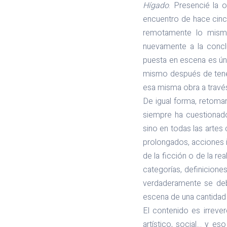
Hígado
. Presencié la 
encuentro de hace cinco
remotamente lo mismo.
nuevamente a la conclu
puesta en escena es úni
mismo después de tener
esa misma obra a través
De igual forma, retoma
siempre ha cuestionado
sino en todas las artes
prolongados, acciones i
de la ficción o de la re
categorías, definiciones
verdaderamente se deb
escena de una cantidad 
El contenido es irrever
artístico, social… y es