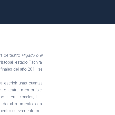
ra de teatro
Hígado o el
istóbal, estado Táchira,
finales del año 2011 se
a escribir unas cuantas
tro teatral memorable.
o internacionales, han
uerdo al momento o al
ncuentro nuevamente con