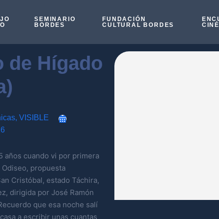
OJO
SEMINARIO
FUNDACIÓN
ENC
SO
BORDES
CULTURAL BORDES
CIN
o de Hígado
a)
icas
,
VISIBLE
16
5 años cuando vi por primera
de Odiseo, propuesta
an Cristóbal, estado Táchira,
ez, dirigida por José Ramón
 Recuerdo que esa noche salí
 casa a escribir unas cuantas