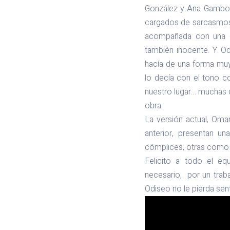
González y Ana Gamboa 
cargados de sarcasmos,
acompañada con una de
también inocente. Y Od
hacía de una forma muy
lo decía con el tono co
nuestro lugar… muchas 
obra.
La versión actual, Om
anterior, presentan u
cómplices, otras como 
Felicito a todo el eq
necesario, por un trab
Odiseo no le pierda sent