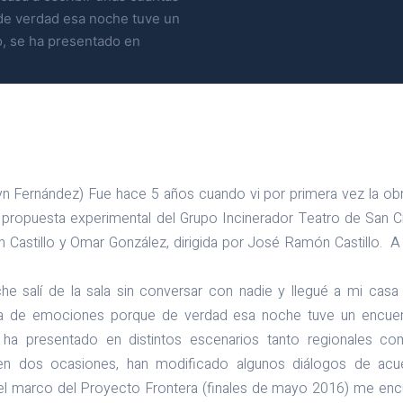
de verdad esa noche tuve un
o, se ha presentado en
lyn Fernández) Fue hace 5 años cuando vi por primera vez la ob
, propuesta experimental del Grupo Incinerador Teatro de San Cr
 Castillo y Omar González, dirigida por José Ramón Castillo. A 
 salí de la sala sin conversar con nadie y llegué a mi casa 
a de emociones porque de verdad esa noche tuve un encuen
 ha presentado en distintos escenarios tanto regionales com
n dos ocasiones, han modificado algunos diálogos de ac
 el marco del Proyecto Frontera (finales de mayo 2016) me e