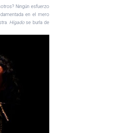
osotros? Ningún esfuerzo
fundamentada en el mero
stra.
Hígado
se burla de