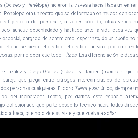
(Odiseo y Penélope) hicieron la travesía hacia Ítaca un enfre
 Penélope era un rostro que se deformaba en mueca con cada i
sfiguración del personaje, a veces sórdido, otras veces m
iseo, aunque desenfadado y hastiado ante la vida, cada vez 
 especial, cargado de sentimiento, esperanza, de un sueño no m
n el que se siente el destino, el destino: un viaje por emprende
cosas, por no decir que todo…
Ítaca
. Esa diferenciación le daba 
ar González y Diego Gómez (Odiseo y Homero) con otro giro, 
na pareja que juega entre diálogos intercambiables de opres
dos personas cualquieras. El coro
Tierra y ser
, único, siempre ún
uipo del Incinerador Teatro, por darnos este espacio alterna
ajo cohesionado que parte desde lo técnico hacia todas direc
ido a Ítaca, que no olvide su viaje y que vuelva a soñar.