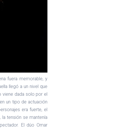
ena fuera memorable, y
ella llegó a un nivel que
o viene dada solo por el
 en un tipo de actuación
rsonajes era fuerte, el
, la tensión se mantenía
spectador. El dúo Omar