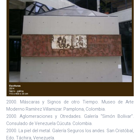
2000. Máscaras y Signos de otro Tiempo. Museo de Arte
Moderno Ramírez Villamizar. Pamplona, Colombia.
2000. Aglomeraciones y Otredades. Galería “Simón Bolívar”.
Consulado de Venezuela Cúcuta. Colombia.
2000. La piel del metal. Galería Seguros los andes. San Cristóbal,
Edo. Táchira, Venezuela.