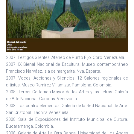
2007. Testigos Silentes. Ateneo de Punto Fijo. Coro. Venezuela.
2007. IX Bienal Nacional de Escultura. Museo contemporáneo
Francisco Narváez. Isla de margarita, Nva. Esparta.
2007. Voces, Acciones y Silencios. 12 Salones regionales de
artistas. Museo Ramírez Villamizar. Pamplona. Colombia.
2008. Tercer Certamen Mayor de las Artes y las Letras. Galería
de Arte Nacional. Caracas. Venezuela.
2008. Los cuatro elementos. Galería de la Red Nacional de Arte.
San Cristóbal .Táchira Venezuela.
2008. Sala de Exposiciones del Instituto Municipal de Cultura.
Bucaramanga. Colombia.
2008. Galería de Arte La Otra Banda, Universidad de Los Andes