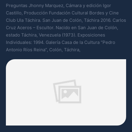
Preguntas Jhonny Marquez, Cámara y edición Igor
Castillo, Producción Fundación Cultural Bordes y Cine
Club Ula Táchira. San Juan de Colón, Táchira 2016. Carlos
Cruz Aceros – Escultor. Nacido en San Juan de Colón,
estado Táchira, Venezuela (1973). Exposiciones
Individuales: 1994. Galería Casa de la Cultura “Pedro
Antonio Ríos Reina”, Colón, Táchira,