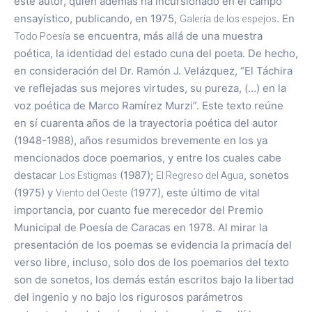
este autor, quien además ha incursionado en el campo
ensayístico, publicando, en 1975,
Galería de los espejos
. En
Todo Poesía
se encuentra, más allá de una muestra
poética, la identidad del estado cuna del poeta. De hecho,
en consideración del Dr. Ramón J. Velázquez, “El Táchira
ve reflejadas sus mejores virtudes, su pureza, (…) en la
voz poética de Marco Ramírez Murzi”. Este texto reúne
en sí cuarenta años de la trayectoria poética del autor
(1948-1988), años resumidos brevemente en los ya
mencionados doce poemarios, y entre los cuales cabe
destacar
Los Estigmas
(1987);
El Regreso del Agua
, sonetos
(1975) y
Viento del Oeste
(1977), este último de vital
importancia, por cuanto fue merecedor del Premio
Municipal de Poesía de Caracas en 1978. Al mirar la
presentación de los poemas se evidencia la primacía del
verso libre, incluso, solo dos de los poemarios del texto
son de sonetos, los demás están escritos bajo la libertad
del ingenio y no bajo los rigurosos parámetros