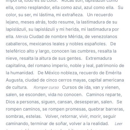
importa, todo es su color. Rocas son, lapislázuli como
ella, como resplandor, ella como azul, azul como ella. Su
color, su ser, mi lástima, mi extrañeza. Un recuerdo
lejano, meses atrás, todo resume, la lastimadura de su
lapislázuli, su lapislázuli y mi herida, mi lastimadura por
ella.
Mérida
Ciudad de nombre Mérida, de venezolanos
caballeros, mexicanos leales y nobles españoles. De
teleférico alto y largo, conocen las cumbres, resalta la
nieve, resalta la altura de sus gentes. Extremadura
capitalina, del romano imperio, noble y leal, patrimonio de
la humanidad. De México nobleza, recuerdo de Emérita
Augusta, ciudad de cinco cerros mayas, capital americana
de cultura.
Romper curso
Cursos de ida, van y vienen,
salen, se esconden, vida no conocen. Caminos reparte,
Dios a personas, siguen, cansan, desesperan, salen. Se
rompen caminos, se rompen promesas, quebrar barreras,
sombras, estelas. Volver, retornar, vivir, morir, seguir
caminando, terminar de soñar, volver a la realidad.
Leer