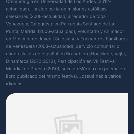
Criminología en Universidad de Los Andes (2012-
actualidad). Ha sido parte de misiones católicas
salesianas (2008-actualidad) alrededor de toda
Venezuela, Catequista en Parroquia Santiago de La
Punta, Mérida. (2006-actualidad), Voluntario y Animador
en Movimiento Juvenil Salesiano y Encuentros Familiares
de Venezuela (2008-actualidad), Servicio comunitario
dando clases de español en Brandbjerg Hoejskole, Vejle,
Dinamarca (2012-2013), Participación en VII Festival
Mundial de Poesía (2010), sección Mérida con poema en
libro publicado del mismo festival. Jossué habla varios
idiomas,