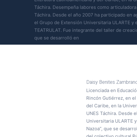
Táchira. Desempeña labores como articuladora
Táchira. Desde el año 2007 ha participado en 
el Grupo de Extensión Universitaria ULARTE y e
TEATRULAT. Fue integrante del taller de creació
que se desarrolló en
Daisy Benites Zambrano
Licenciada en Educación
Rincón Gutiérrez, en el
del Caribe, en la Univ
UNES Táchira. Desde el
Universitaria ULARTE y 
Nazoa”, que se desarro
del colectivo cultural P