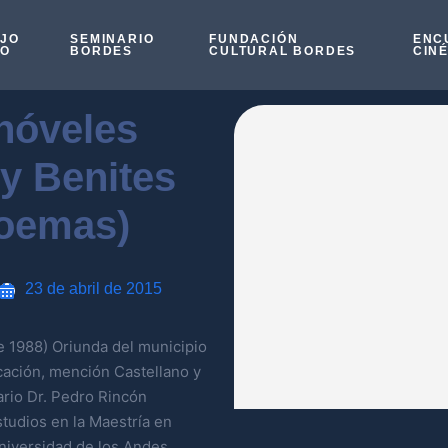
OJO
SEMINARIO
FUNDACIÓN
ENC
SO
BORDES
CULTURAL BORDES
CIN
nóveles
sy Benites
oemas)
23 de abril de 2015
e 1988) Oriunda del municipio
cación, mención Castellano y
ario Dr. Pedro Rincón
studios en la Maestría en
Universidad de los Andes