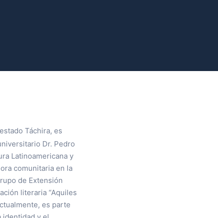
estado Táchira, es
niversitario Dr. Pedro
tura Latinoamericana y
ora comunitaria en la
Grupo de Extensión
ción literaria “Aquiles
Actualmente, es parte
 identidad y el