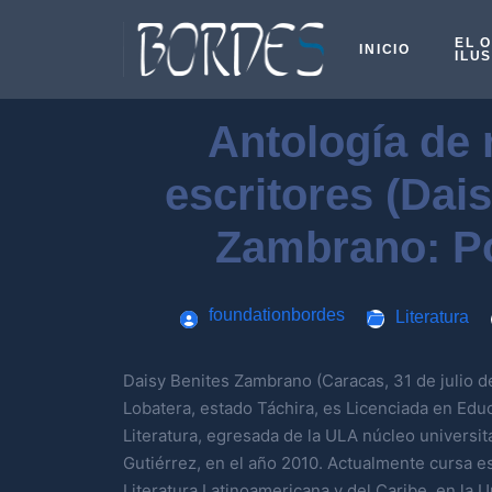
EL 
INICIO
ILU
Antología de 
escritores (Dai
Zambrano: P
foundationbordes
Literatura
Daisy Benites Zambrano (Caracas, 31 de julio d
Lobatera, estado Táchira, es Licenciada en Edu
Literatura, egresada de la ULA núcleo universit
Gutiérrez, en el año 2010. Actualmente cursa e
Literatura Latinoamericana y del Caribe, en la 