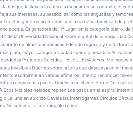
sta búsqueda lleva a la autora a indagar en su contexto, escudr
leja sus intereses, su pasado, así como las angustias y temore
bio. Sus géneros preferidos son la narrativa (novelas) de pref
mo poesía. Es ganadora del 1º Lugar en la categoría teatro, de la
rtí” de la Universidad Nacional Experimental de la Seguridad (
aberinto de almas condenadas Edén de regocijo y de tortura L
, más plata, mayor categoría Ciudad sueño o pesadilla Atrapado
BÚSQUEDA
Abandonas Prometes Suicidas.
A Yus. Me mueve el
luetas invisibles Duermo sobre la letra que descansa en mi mano 
 Intento escribirme en versos efímeros, Intento reconocerme e
entras reposan mis partes Unidas a un álamo eterno Del cual ex
A
Ecos Mis pies helados repiten Los pasos en el espiral interm
gio La luna en su ciclo Devela las interrogantes Círculos Círcul
fo No culmino La interminable rutina