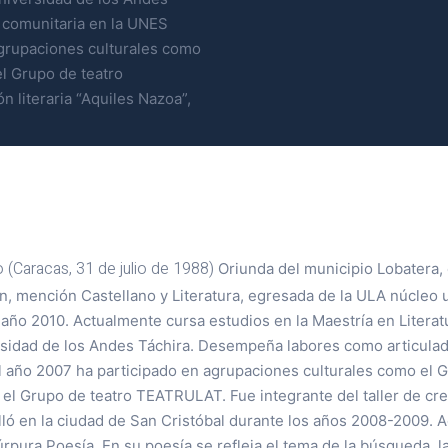
 comunitaria en la UNES
agrupaciones culturales como
l Grupo de teatro
n literaria “Aquiles Nazoa”,
 (Caracas, 31 de julio de 1988)
Oriunda del municipio Lobatera, 
, mención Castellano y Literatura, egresada de la ULA núcleo u
 año 2010. Actualmente cursa estudios en la Maestría en Litera
ersidad de los Andes Táchira. Desempeña labores como articulad
 año 2007 ha participado en agrupaciones culturales como el 
el Grupo de teatro TEATRULAT. Fue integrante del taller de crea
lló en la ciudad de San Cristóbal durante los años 2008-2009. 
úrpura Poesía. En su poesía se refleja el tema de la búsqueda, la