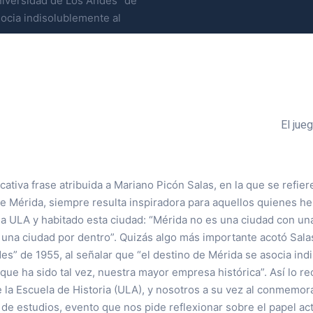
niversidad de Los Andes” de
socia indisolublemente al
El jue
cativa frase atribuida a Mariano Picón Salas, en la que se refier
e Mérida, siempre resulta inspiradora para aquellos quienes he
la ULA y habitado esta ciudad: “Mérida no es una ciudad con un
una ciudad por dentro”. Quizás algo más importante acotó Salas
s” de 1955, al señalar que “el destino de Mérida se asocia ind
, que ha sido tal vez, nuestra mayor empresa histórica”. Así lo r
 la Escuela de Historia (ULA), y nosotros a su vez al conmemor
 de estudios, evento que nos pide reflexionar sobre el papel ac