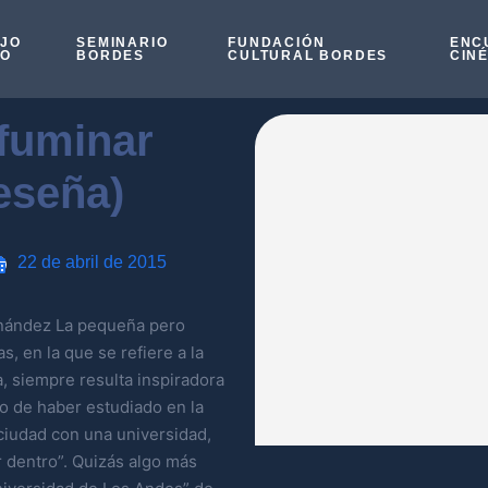
OJO
SEMINARIO
FUNDACIÓN
ENC
SO
BORDES
CULTURAL BORDES
CIN
ifuminar
eseña)
22 de abril de 2015
ernández La pequeña pero
s, en la que se refiere a la
, siempre resulta inspiradora
io de haber estudiado en la
ciudad con una universidad,
 dentro”. Quizás algo más