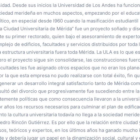
sidad. Desde sus inicios la Universidad de Los Andes ha funcion
ciedad merideña en muchos aspectos, empezando por el educati
ítico, en especial desde l960 cuando la masificación estudiantil 
“La Ciudad Universitaria de Mérida” fue un proyecto soñado y di
te su primer rectorado, quien bajo el asesoramiento de experto
plejo de edificios, facultades y servicios distribuidos por toda 
a estructura universitaria fuera toda Mérida. La ULA es lo que es
o el proyecto sigue sin consolidarse, las construcciones fuero
cultades les fue asignado otros espacios que no eran los plane
por la que esta empresa no pudo realizarse con total éxito, fin q
generar un desarrollo integral satisfactorio tanto de Mérida com
ultó del divorcio que progresivamente fue sucediendo entre la 
temente políticas que como consecuencia llevaron a la universi
r años los recursos necesarios para culminar el plan de edifica
nto la cultura universitaria todavía no llega a la sociedad meri
Pedro Rincón Gutiérrez. Es por ello que la relación entre ciudad 
sos, teóricos y expertos, en los últimos años ha ganado mucho 
e y debería jugar un papel en la dinamización social, cultural 