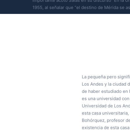
importante acotó Salas en su discurso “En la U
1955, al señalar que “el destino de Mérida se a
La pequeña pero signifi
Los Andes y la ciudad d
de haber estudiado en 
es una universidad con 
Universidad de Los Ande
esta casa universitaria
Bohórquez, profesor de
existencia de esta casa