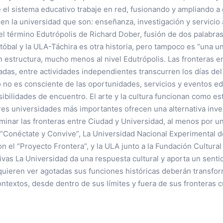
el sistema educativo trabaje en red, fusionando y ampliando a 
 la universidad que son: enseñanza, investigación y servicio a
el término Edutrópolis de Richard Dober, fusión de dos palabra
tóbal y la ULA-Táchira es otra historia, pero tampoco es “una u
n estructura, mucho menos al nivel Edutrópolis. Las fronteras en
das, entre actividades independientes transcurren los días del
 no es consciente de las oportunidades, servicios y eventos edu
osibilidades de encuentro. El arte y la cultura funcionan como es
tres universidades más importantes ofrecen una alternativa invest
fuminar las fronteras entre Ciudad y Universidad, al menos por u
l “Conéctate y Convive”, La Universidad Nacional Experimental d
 el “Proyecto Frontera”, y la ULA junto a la Fundación Cultural
tivas La Universidad da una respuesta cultural y aporta un senti
 quieren ver agotadas sus funciones históricas deberán transfo
textos, desde dentro de sus límites y fuera de sus fronteras cu