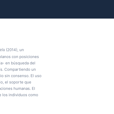
ela
(2014), un
zolanos con posiciones
cia- en búsqueda del
aís. Compartiendo un
io sin consenso. El uso
io, el soporte que
laciones humanas. El
e los individuos como