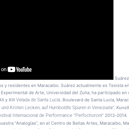
Suárez
dos y residentes en Maracaibo. Suárez actualmente es Tesista en
d Experimental de Arte, Universidad del Zulia; ha participado en
Velada de Santa Lucía
II y XIII
. Boulevard de Santa Lucía, Marac
und Kröten Lecken, auf Humboldts Spuren in Venezuela
”. Kunst
estival Internacional de Performance
Perfochoroní
“
” 2013-2014.
muestra “Analogías”, en el Centro de Bellas Artes, Maracaibo, Ma