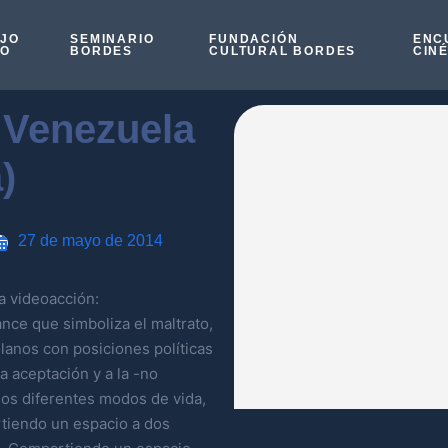
OJO
SEMINARIO
FUNDACIÓN
ENC
SO
BORDES
CULTURAL BORDES
CIN
 Venezuela
)
27 de mayo de 2014
a videoacción:
ce que simboliza el maltrato,
olanos con posiciones políticas
a aceptación y a la -no
los diferentes modos de vida,
rtiendo un espacio a dos