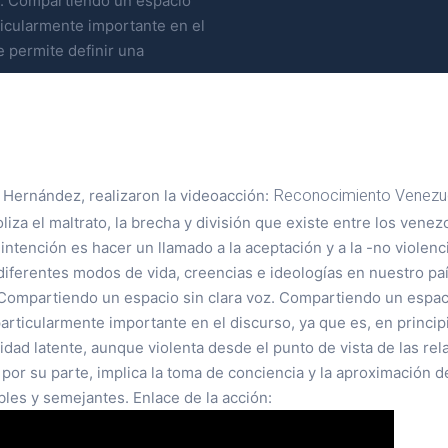
z. Compartiendo un espacio
ticularmente importante en el
e permite definir una
Reconocimiento Venezu
 Hernández, realizaron la videoacción:
za el maltrato, la brecha y división que existe entre los vene
u intención es hacer un llamado a la aceptación y a la -no violen
diferentes modos de vida, creencias e ideologías en nuestro p
 Compartiendo un espacio sin clara voz. Compartiendo un espac
articularmente importante en el discurso, ya que es, en princip
lidad latente, aunque violenta desde el punto de vista de las re
or su parte, implica la toma de conciencia y la aproximación d
bles y semejantes. Enlace de la acción: