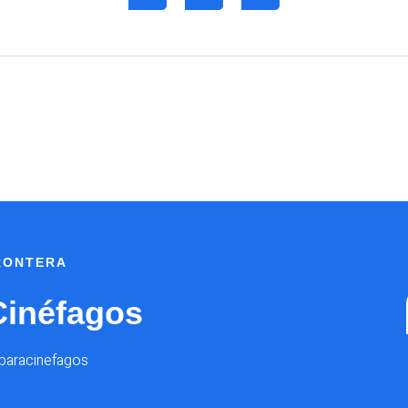
FRONTERA
Cinéfagos
@paracinefagos