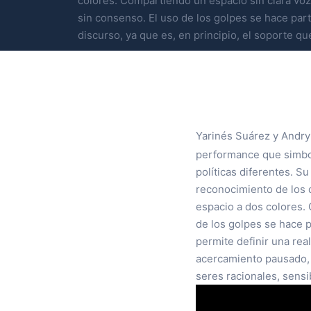
colores. Compartiendo un espacio sin clara vo
sin consenso. El uso de los golpes se hace par
discurso, ya que es, en principio, el soporte qu
Yarinés Suárez y Andry
performance que simboli
políticas diferentes. S
reconocimiento de los 
espacio a dos colores.
de los golpes se hace p
permite definir una rea
acercamiento pausado, p
seres racionales, sensi