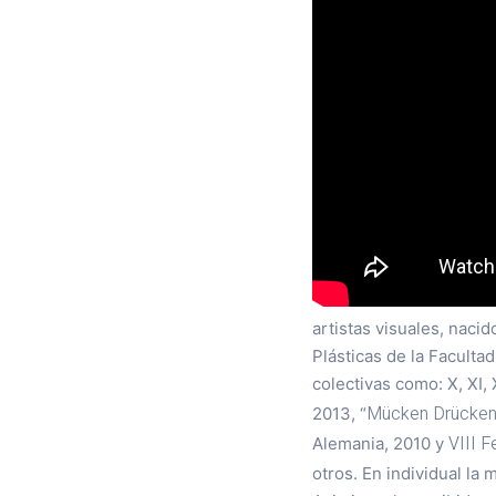
artistas visuales, naci
Plásticas de la Faculta
colectivas como: X, XI, X
Mücken Drücken 
2013, “
VIII F
Alemania, 2010 y
otros. En individual la 