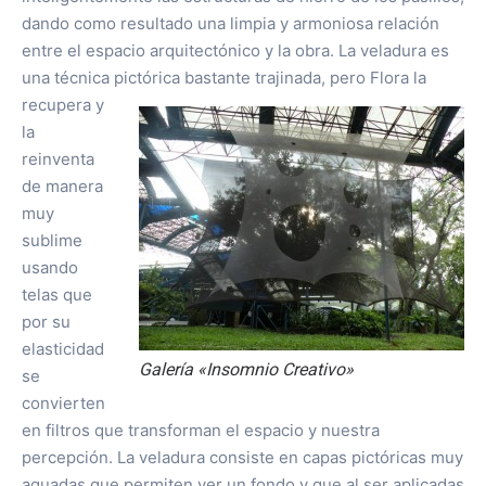
dando como resultado una limpia y armoniosa relación
entre el espacio arquitectónico y la obra. La veladura es
una técnica pictórica bastante trajinada, pero Flora la
recupera y
la
reinventa
de manera
muy
sublime
usando
telas que
por su
elasticidad
Galería «Insomnio Creativo»
se
convierten
en filtros que transforman el espacio y nuestra
percepción. La veladura consiste en capas pictóricas muy
aguadas que permiten ver un fondo y que al ser aplicadas