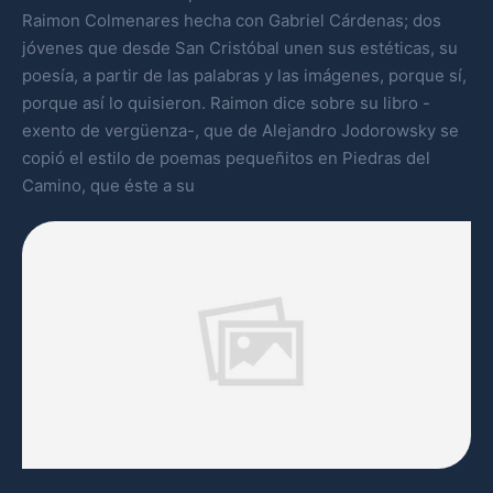
Raimon Colmenares hecha con Gabriel Cárdenas; dos
jóvenes que desde San Cristóbal unen sus estéticas, su
poesía, a partir de las palabras y las imágenes, porque sí,
porque así lo quisieron. Raimon dice sobre su libro -
exento de vergüenza-, que de Alejandro Jodorowsky se
copió el estilo de poemas pequeñitos en Piedras del
Camino, que éste a su