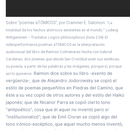
Sobre “poemas aTÓMICOS”, por Crainmer E. Salomon:
“La
totalidad de los hechos atómicos existentes es el mundo.”
Ludwig
Wittgenstein – Tractatus Logico-philosophicus (nota 2.04)
El
videoperformance poemas aTÓMICOS es la interpretación
audiovisual del libro de Raimon Colmenares hecha con Gabriel
Cárdenas; dos jóvenes que desde San Cristóbal unen sus estéticas,
su poesía, a partir de las palabras y las imágenes, porque sí, porque
Raimon dice sobre su libro -exento de
así lo quisieron.
vergüenza-, que de Alejandro Jodorowsky se copió el
estilo de poemas pequeñitos en Piedras del Camino, que
éste a su vez copió de otros autores y del estilo del Haikú
japonés; que de Nicanor Parra se copió cierto tono
“antipoético”, cosa que él aquel no inventó pero sí
“institucionalizó”; que de Emil Cioran se copió algo del
tono irónico-escéptico, que aquel mucho menos inventó,