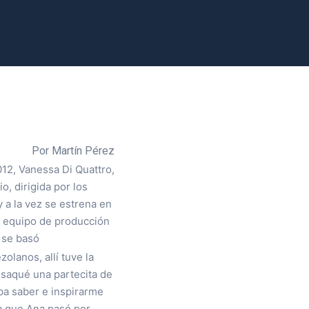
Por Martín Pérez
12, Vanessa Di Quattro,
o, dirigida por los
 a la vez se estrena en
l equipo de producción
 se basó
olanos, allí tuve la
 saqué una partecita de
ba saber e inspirarme
a que Ana pasó por