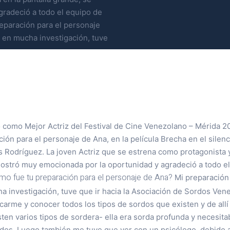
radeció a todo el equipo de
reparación para el personaje
 en mucha investigación, tuve
 como Mejor Actriz del Festival de Cine Venezolano – Mérida 20
ión para el personaje de Ana, en la película Brecha en el silenci
 Rodríguez. La joven Actriz que se estrena como protagonista y
 mostró muy emocionada por la oportunidad y agradeció a todo e
o fue tu preparación para el personaje de Ana?
Mi preparación
 investigación, tuve que ir hacia la Asociación de Sordos Venez
arme y conocer todos los tipos de sordos que existen y de allí
en varios tipos de sordera- ella era sorda profunda y necesita
dos. Luego también me tuve que ver con un psicólogo, debido 