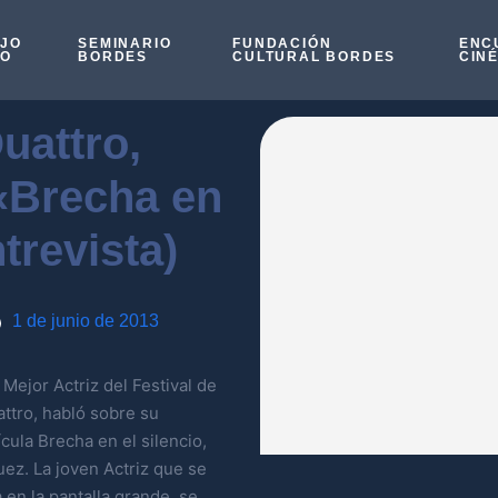
OJO
SEMINARIO
FUNDACIÓN
ENC
SO
BORDES
CULTURAL BORDES
CIN
uattro,
«Brecha en
ntrevista)
1 de junio de 2013
ejor Actriz del Festival de
ttro, habló sobre su
cula Brecha en el silencio,
uez. La joven Actriz que se
 en la pantalla grande, se