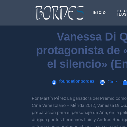
EL 
INICIO
ILU
Vanessa Di Q
protagonista de 
el silencio» (E
foundationbordes
Cine
Por Martín Pérez La ganadora del Premio como M
Cine Venezolano – Mérida 2012, Vanessa Di Qua
preparación para el personaje de Ana, en la pelí
dirigida por los hermanos Luis y Andrés Rodríg
estrena como protagonista y a la vez se estrena