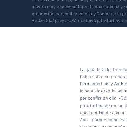
mostró muy emocionada por la oportunidad y ag
producción por confiar en ella. ¿Cómo fue tu p
de Ana? Mi preparación se basó principalmente
La ganadora del Premio
habló sobre su preparac
hermanos Luis y Andrés
la pantalla grande, se
¿Cóm
por confiar en ella.
principalmente en mucha
oportunidad de comunic
Ana, -porque como exist
en estos sordos profun