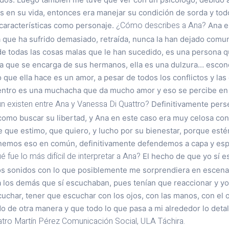
s en su vida, entonces era manejar su condición de sorda y tod
¿Cómo describes a Ana?
s características como personaje.
Ana es
que ha sufrido demasiado, retraída, nunca la han dejado comun
de todas las cosas malas que le han sucedido, es una persona
 la que se encarga de sus hermanos, ella es una dulzura… escon
 que ella hace es un amor, a pesar de todos los conflictos y las
dentro es una muchacha que da mucho amor y eso se percibe en
n existen entre Ana y Vanessa Di Quattro?
Definitivamente pers
omo buscar su libertad, y Ana en este caso era muy celosa co
e que estimo, que quiero, y lucho por su bienestar, porque est
enemos eso en común, definitivamente defendemos a capa y es
é fue lo más difícil de interpretar a Ana?
El hecho de que yo sí e
os sonidos con lo que posiblemente me sorprendiera en escena,
a los demás que sí escuchaban, pues tenían que reaccionar y yo
cuchar, tener que escuchar con los ojos, con las manos, con el o
o de otra manera y que todo lo que pasa a mi alrededor lo deta
Martín Pérez
Comunicación Social, ULA Táchira.