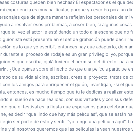
sas costuras queden bien hechas? El espectador es el que dec
i experiencia es muy particular, porque yo escribo para un dir
rsonajes que de alguna manera reflejan los personajes de mi vi
ayuda a resolver esos problemas, a coser bien, si algunas cosa
rque tal vez el actor le está dando un todo a la escena que no f
 guionista está presente en el set de grabación puede decir “es
uación es lo que yo escribí”, entonces hay que adaptarlo, de man
r durante el proceso de rodaje es un gran privilegio, yo, porqu
guiones que escriba, ojalá tuviera el permiso del director para 
¿Que opinas sobre el hecho de que una película participe en 
rir .
mpo de su vida al cine, escribes, creas el proyecto, tratas de c
con los amigos para enriquecer el guión, investigan, -si el gui
la, entonces, es mucho tiempo que tu le dedicas a realizar est
ando el sueño se hace realidad, con sus virtudes y con sus def
ento que el festival es la fiesta que esperamos para celebrar nue
 cine, es decir “que lindo que hay más películas”, que se están h
vilegio ser parte de esto y sentir “yo tengo una película aquí”. 
ine y si nosotros queremos que las películas la vean nuestros