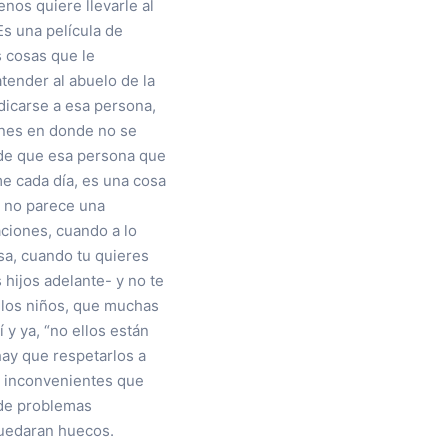
enos quiere llevarle al
 Es una película de
s cosas que le
tender al abuelo de la
dicarse a esa persona,
ones en donde no se
 de que esa persona que
e cada día, es una cosa
e, no parece una
aciones, cuando a lo
asa, cuando tu quieres
 hijos adelante- y no te
e los niños, que muchas
y ya, “no ellos están
hay que respetarlos a
s inconvenientes que
o de problemas
quedaran huecos.