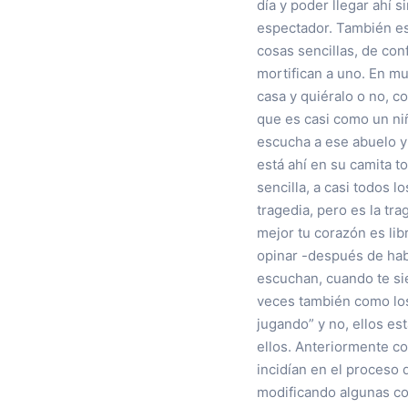
día y poder llegar ahí 
espectador. También está
cosas sencillas, de con
mortifican a uno. En m
casa y quiéralo o no, c
que es casi como un ni
escucha a ese abuelo y
está ahí en su camita 
sencilla, a casi todos l
tragedia, pero es la tr
mejor tu corazón es lib
opinar -después de habe
escuchan, cuando te sie
veces también como los 
jugando” y no, ellos es
ellos. Anteriormente c
incidían en el proceso 
modificando algunas co