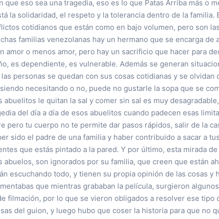
sin que eso sea una tragedia, eso es lo que Patas Arriba más o m
 la solidaridad, el respeto y la tolerancia dentro de la familia.
flictos cotidianos que están como en bajo volumen, pero son la
uchas familias venezolanas hay un hermano que se encarga de a
on amor o menos amor, pero hay un sacrificio que hacer para de
ño, es dependiente, es vulnerable. Además se generan situaci
 las personas se quedan con sus cosas cotidianas y se olvidan
tosiendo necesitando o no, puede no gustarle la sopa que se com
os abuelitos le quitan la sal y comer sin sal es muy desagradabl
agedia del día a día de esos abuelitos cuando padecen esas limit
re pero tu cuerpo no te permite dar pasos rápidos, salir de la c
r sido el padre de una familia y haber contribuido a sacar a tus
ntes que estás pintado a la pared. Y por último, esta mirada d
abuelos, son ignorados por su familia, que creen que están ahí 
tán escuchando todo, y tienen su propia opinión de las cosas y 
omentabas que mientras grababan la película, surgieron alguno
de filmación, por lo que se vieron obligados a resolver ese tip
sas del guion, y luego hubo que coser la historia para que no 