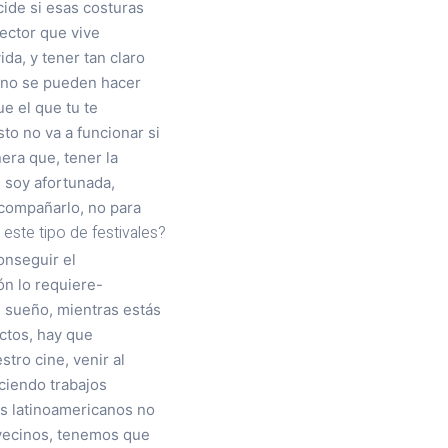
ide si esas costuras
ector que vive
da, y tener tan claro
s no se pueden hacer
ue el que tu te
to no va a funcionar si
era que, tener la
e soy afortunada,
acompañarlo, no para
este tipo de festivales?
onseguir el
ón lo requiere-
e sueño, mientras estás
ectos, hay que
stro cine, venir al
aciendo trabajos
Los latinoamericanos no
 vecinos, tenemos que