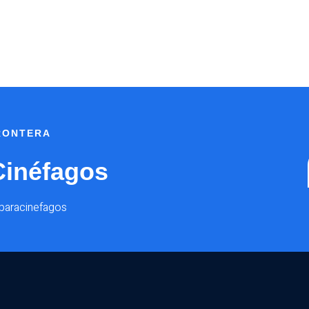
FRONTERA
Cinéfagos
@paracinefagos