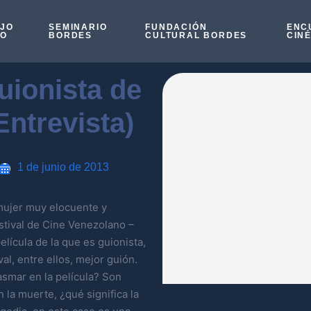
OJO
SEMINARIO
FUNDACIÓN
ENC
SO
BORDES
CULTURAL BORDES
CIN
uionista de
Entrevista)
1 de junio de 2013
mujer muy elocuente y
stival de Cine Venezolano –
lícula de la que es guionista,
al, entre ellos, mejor guión.
asmar en la película? Son
la muerte, ¿qué significa la