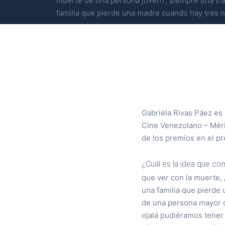
muerte de una persona joven?, siempre una tra
familia que pierde una madre cuando hay tres 
Gabriela Rivas Páez es
Cine Venezolano – Mérid
de los premios en el pre
¿Cuál es la idea que com
que ver con la muerte, 
una familia que pierde
de una persona mayor q
ojalá pudiéramos tener 