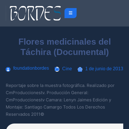
Flores medicinales del
Táchira (Documental)
foundationbordes
Cine
1 de junio de 2013
Reportaje sobre la muestra fotográfica. Realizado por
CmProduccionestv. Producción General:
CmProduccionestv Camara: Lenyn Jaimes Edición y
Montaje: Santiago Camargo Todos Los Derechos
Reservados 2011©