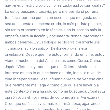
que tienes un estilo propio como realizador audiovisual, cuál es?
Lo estoy buscando todavía, pero me perfilo sí por una
temática, por una puesta en escena, que me gusta que
sea una puesta en escena cruda, lo más purista posible,
sin tanto ornamento en la técnica sino buscando más la
empatía entre la ficción y documental donde intervengan
ambos géneros.
En tus trabajos se observa claramente una
inclinación hacia lo asiático, ¿De dónde proviene esa
orientación?
Desde que me estoy formando en cine, estoy
viendo mucho cine del Asia, países como Corea, China,
Japón, Vietnam, y todo lo que del Oriente Medio, me
interesa mucho lo que se hace en Irán, India -a nivel de
cine independiente- esa influencia viene de ver ese cine
que realmente me llega y como que quisiera llevarlo a
éste contexto y esa ha sido como mi búsqueda.
¿Cuál es tu
opinión sobre el movimiento del cortometraje en Venezuela?
Creo que está cada vez más reafirmándose, agarrando
raíces, hay nuevos lenguajes, la producción se ha