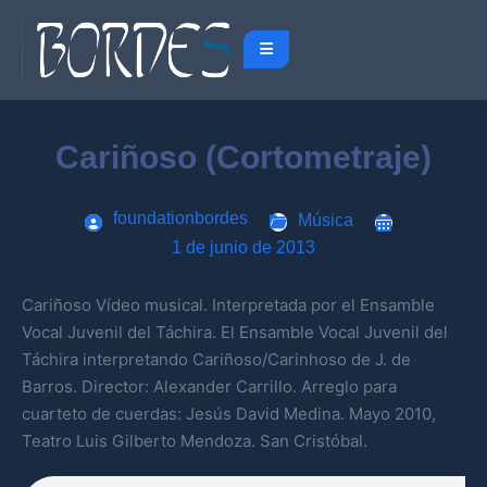
Cariñoso (Cortometraje)
foundationbordes
Música
1 de junio de 2013
Cariñoso Vídeo musical. Interpretada por el Ensamble
Vocal Juvenil del Táchira. El Ensamble Vocal Juvenil del
Táchira interpretando Cariñoso/Carinhoso de J. de
Barros. Director: Alexander Carrillo. Arreglo para
cuarteto de cuerdas: Jesús David Medina. Mayo 2010,
Teatro Luis Gilberto Mendoza. San Cristóbal.