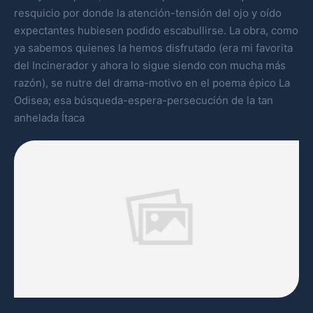
resquicio por donde la atención-tensión del ojo y oído
expectantes hubiesen podido escabullirse. La obra, como
ya sabemos quienes la hemos disfrutado (era mi favorita
del Incinerador y ahora lo sigue siendo con mucha más
razón), se nutre del drama-motivo en el poema épico La
Odisea; esa búsqueda-espera-persecución de la tan
anhelada Ítaca